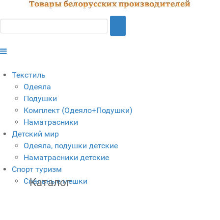
Текстиль
Одеяла
Подушки
Комплект (Одеяло+Подушки)
Наматрасники
Детский мир
Одеяла, подушки детские
Наматрасники детские
Спорт туризм
Спальные мешки
Каталог
FaLang translation system by Faboba