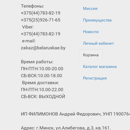
Телефоны:
Миссия
+375(44)783-82-19
+375(25)926-71-65
Преимущества
Viber:
Новости
+375(44)783-82-19
e-mail:
Личный кабинет
zakaz@belaruskae.by
Корзина
Время работы:
Каталог магазина
ПН-ПТН:10.00-20.00
СБ-ВСК:10.00-18.00
Регистрация
Время доставки:
ПН-ПТН:10.00-22.00
СБ-ВСК: ВЫХОДНОЙ
ИП ФИЛИМОНОВ Андрей Федорович, УНП 190076499
Адрес: г.Минск, ул.Алибегова, д.3, кв.161.