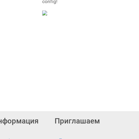
config!
нформация
Приглашаем