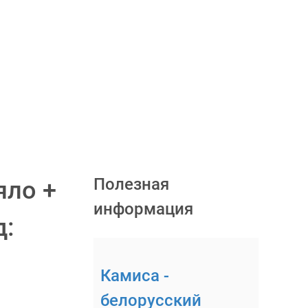
Полезная
яло +
информация
д:
Камиса -
белорусский