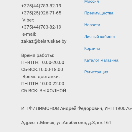
Миссия
+375(44)783-82-19
+375(25)926-71-65
Преимущества
Viber:
Новости
+375(44)783-82-19
e-mail:
Личный кабинет
zakaz@belaruskae.by
Корзина
Время работы:
Каталог магазина
ПН-ПТН:10.00-20.00
СБ-ВСК:10.00-18.00
Регистрация
Время доставки:
ПН-ПТН:10.00-22.00
СБ-ВСК: ВЫХОДНОЙ
ИП ФИЛИМОНОВ Андрей Федорович, УНП 190076499
Адрес: г.Минск, ул.Алибегова, д.3, кв.161.