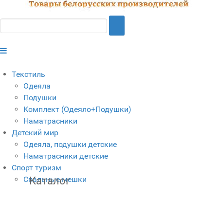
Текстиль
Одеяла
Подушки
Комплект (Одеяло+Подушки)
Наматрасники
Детский мир
Одеяла, подушки детские
Наматрасники детские
Спорт туризм
Спальные мешки
Каталог
FaLang translation system by Faboba